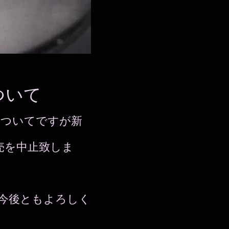
ついて
についてですが新
売を中止致しま
で今後ともよろしく