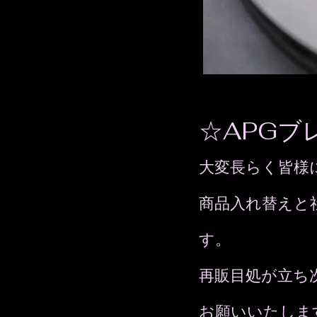
☆APGブ
大変長らく皆様
商品入れ替えと
す。
​再販目処が立
お願いいたしま