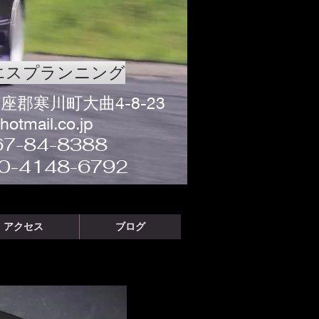
エスプランニング
座郡寒川町大曲4-8-23
otmail.co.jp
67-84-8388
80-4148-6792
アクセス
ブログ