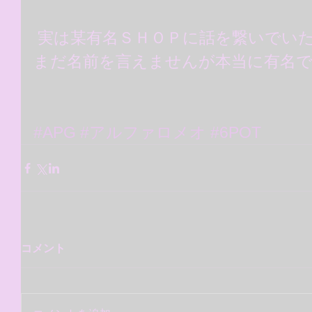
 実は某有名ＳＨＯＰに話を繋いでい
まだ名前を言えませんが本当に有名
#APG
#アルファロメオ
#6POT
コメント